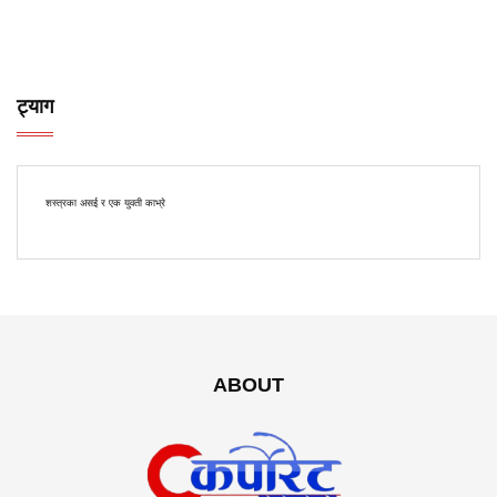
ट्याग
शस्त्रका असई र एक युवती काभ्रे
ABOUT