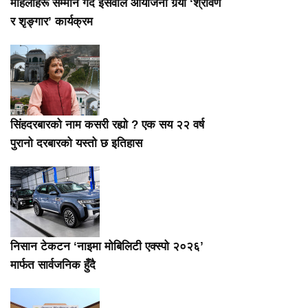
महिलाहरू सम्मान गर्दै इसेवाले आयोजना गर्‍यो ‘श्रावण
र शृङ्गार’ कार्यक्रम
सिंहदरबारको नाम कसरी रह्यो ? एक सय २२ वर्ष
पुरानो दरबारको यस्तो छ इतिहास
निसान टेकटन ‘नाइमा मोबिलिटी एक्स्पो २०२६’
मार्फत सार्वजनिक हुँदै