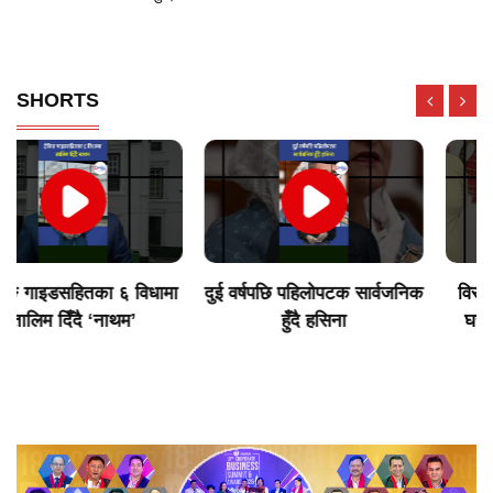
SHORTS
दुई वर्षपछि पहिलोपटक सार्वजनिक
विराटनगरका उद्योगी मुन्दडाको
हुँदै हसिना
घर र अफिसमा साढे ५ घण्टा
खानतलासी गर्दा