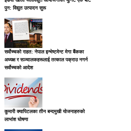
इङवा खोला जलविद्युत आयोजनाको युनिट एक बाट
पुन: विद्युत उत्पादन सुरू
सर्वोच्चको राहत: नेपाल इन्भेष्टमेन्ट मेगा बैंकका
अध्यक्ष र सञ्चालकहरूलाई तत्काल पक्राउ नगर्न
सर्वोच्चको आदेश
कुमारी क्यापिटलका तीन बन्दमुखी योजनाहरुको
लाभांश घोषणा