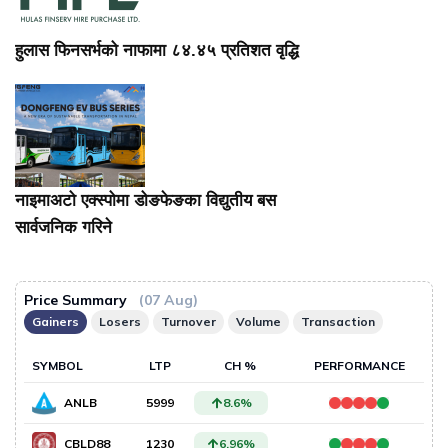
हुलास फिनसर्भको नाफामा ८४.४५ प्रतिशत वृद्धि
नाइमाअटो एक्स्पोमा डोङफेङका विद्युतीय बस
सार्वजनिक गरिने