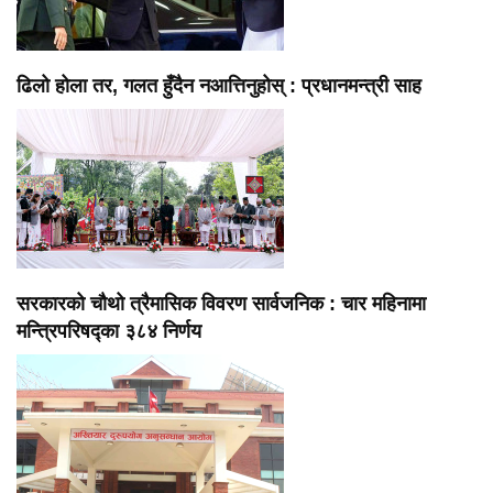
ढिलो होला तर, गलत हुँदैन नआत्तिनुहोस् : प्रधानमन्त्री साह
सरकारको चौथो त्रैमासिक विवरण सार्वजनिक : चार महिनामा
मन्त्रिपरिषद्का ३८४ निर्णय