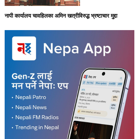
नापी कार्यालय चावहिलका अमिन खत्रीविरुद्ध भ्रष्टाचार मु्द्दा