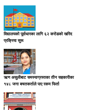
विद्यालयको पूर्वाधारका लागि ६२ करोडको खरिद
प्रक्रिया सुरू
ऋण असुलीबाट समस्याग्रस्तका तीन सहकारीका
१४८ जना बचतकर्ताले पाए रकम फिर्ता