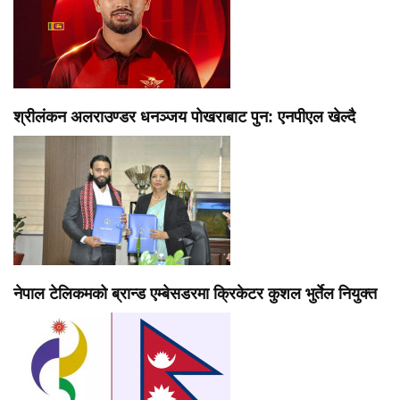
श्रीलंकन अलराउण्डर धनञ्जय पोखराबाट पुन: एनपीएल खेल्दै
नेपाल टेलिकमको ब्रान्ड एम्बेसडरमा क्रिकेटर कुशल भुर्तेल नियुक्त