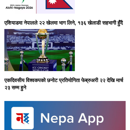
एशियाडमा नेपालले २२ खेलमा भाग लिने, १३६ खेलाडी सहभागी हुँदै
एकदिवसीय विश्वकपको छनोट प्रतियोगिता फेब्रुअरी २२ देखि मार्च
२३ सम्म हुने