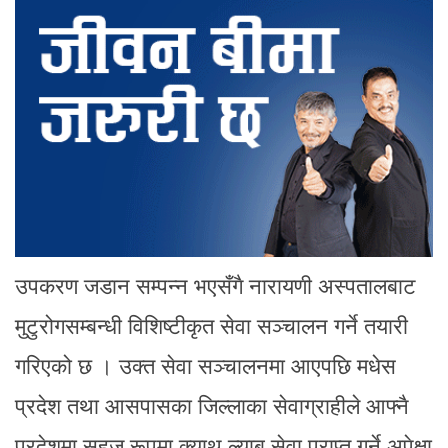
उपकरण जडान सम्पन्न भएसँगै नारायणी अस्पतालबाट
मुटुरोगसम्बन्धी विशिष्टीकृत सेवा सञ्चालन गर्ने तयारी
गरिएको छ । उक्त सेवा सञ्चालनमा आएपछि मधेस
प्रदेश तथा आसपासका जिल्लाका सेवाग्राहीले आफ्नै
प्रदेशमा सहज रूपमा क्याथ ल्याब सेवा प्राप्त गर्ने अपेक्षा