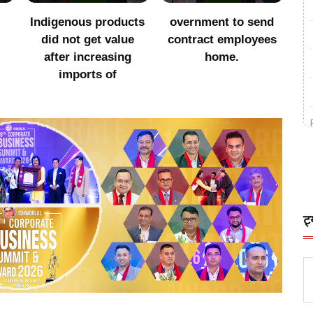
ts
overnment to send
सातै प्रदेशमा एमालेसँगको
२
contract employees
सहकार्य अन्त्य गर्ने
home.
ट्