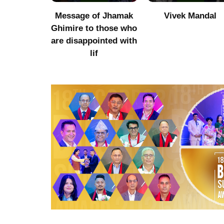
of Jhamak
Vivek Mandal
Indigenous produc
 those who
did not get value
ointed with
after increasing
f
imports of