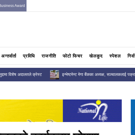
Business Award
अन्तर्वार्ता
प्रविधि
राजनीति
फोटो फिचर
खेलकुद
स्पेशल
निर्
ैंकका अध्यक्ष, सञ्चालकलाई पक्राउ
नेपालको अटोमोबाइल क्षेत्रका चुनौती, नीति, सड
्पकालीन अन्तरिम...
सुरक्षा, पूर्वाधार र भविष्यबारे...