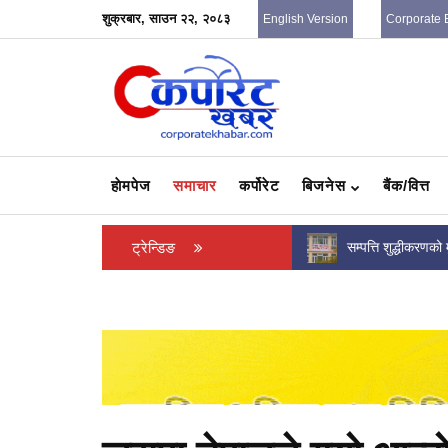
शुक्रबार, साउन २२, २०८३
English Version
Corporate 
हाेमपेज
समाचार
कर्पोरेट
बिजनेस
बैंक/वित्त
सम्पत्ति शुद्धीकरणको मुद्दामा विशेष अदालतले क्रेस्ट
ट्रेन्डिङ
इन्भेष्टमेन्ट मेगा ब
माइक्रो लाइफका पूर्वअध्यक्ष मोरसँग...
नगर्न सर्वोच्चको अल