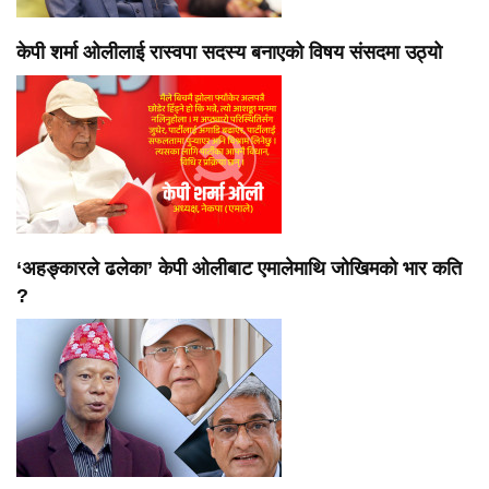
केपी शर्मा ओलीलाई रास्वपा सदस्य बनाएको विषय संसदमा उठ्यो
‘अहङ्कारले ढलेका’ केपी ओलीबाट एमालेमाथि जोखिमको भार कति
?