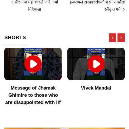
वीरगन्ज महानगरले जारी गर्याे
इजरायल सरकारसँगको श्रम सम्झौता
निषेधाज्ञा
स्वीकृत गर्ने
SHORTS
Vivek Mandal
Indigenous products did
not get value after
increasing imports of