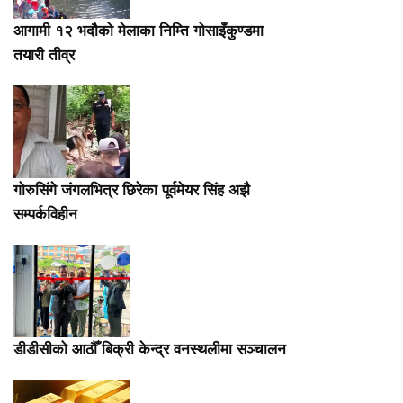
आगामी १२ भदौको मेलाका निम्ति गोसाइँकुण्डमा
तयारी तीव्र
गोरुसिंगे जंगलभित्र छिरेका पूर्वमेयर सिंह अझै
सम्पर्कविहीन
डीडीसीको आठौँ बिक्री केन्द्र वनस्थलीमा सञ्चालन