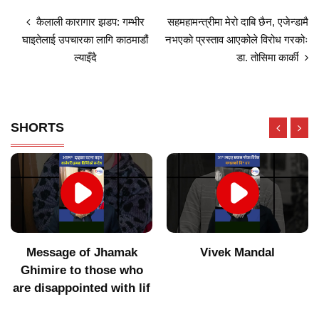
कैलाली कारागार झडप: गम्भीर
सहमहामन्त्रीमा मेरो दाबि छैन, एजेन्डामै
घाइतेलाई उपचारका लागि काठमाडौं
नभएको प्रस्ताव आएकोले विरोध गरकोः
ल्याइँदै
डा. तोसिमा कार्की
SHORTS
Vivek Mandal
Indigenous products did
not get value after
increasing imports of