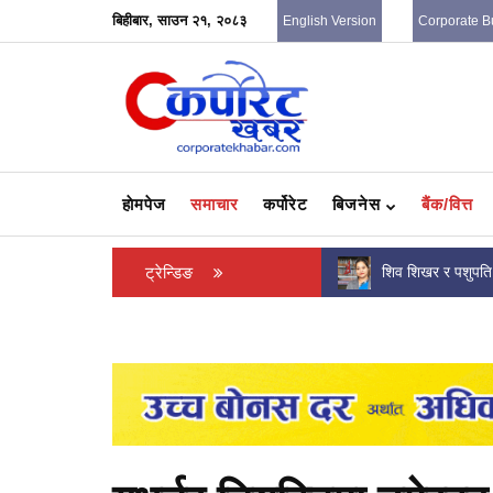
बिहीबार, साउन २१, २०८३
English Version
Corporate B
हाेमपेज
समाचार
कर्पोरेट
बिजनेस
बैंक/वित्त
नेपाल बैंक र पिपल्स डेन्टलबीच सम्झौता
ट्रेन्डिङ
शिव शिखर र पशुपत
फिर्ता