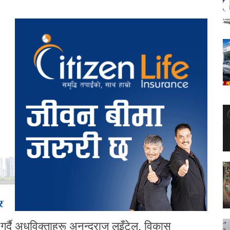
र्दै अधविक्ताहरू अनन्दराज लुइँटेल, विकास