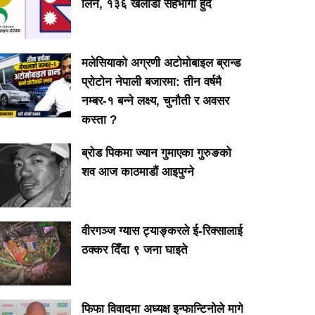
लिने, १३६ खेलाडी सहभागी हुँदै
मलेसियाको अग्रणी अटोमोबाइल ब्रान्ड
प्रोटोन नेपाली बजारमा: तीन वर्षमै
नम्बर-१ बन्ने लक्ष्य, चुनौती र अवसर
कस्ता ?
ब्रोड पिकमा ज्यान गुमाएका गुरुङको
शव आज काठमाडौं आइपुग्ने
वीरगञ्ज ग्यास ट्याङ्करले ई-रिक्सालाई
ठक्कर दिँदा ९ जना घाइते
फिफा विवादमा अध्यक्ष इन्फान्टिनोले मागे