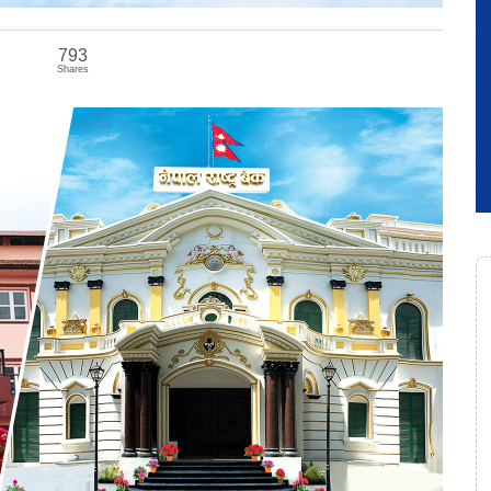
793
Shares