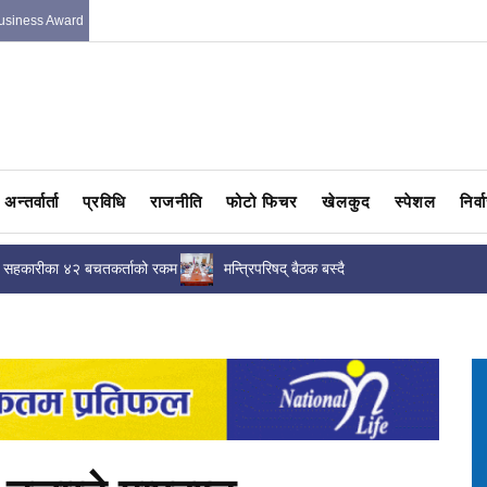
usiness Award
अन्तर्वार्ता
प्रविधि
राजनीति
फोटो फिचर
खेलकुद
स्पेशल
निर्
ि सहकारीका ४२ बचतकर्ताको रकम
मन्त्रिपरिषद् बैठक बस्दै