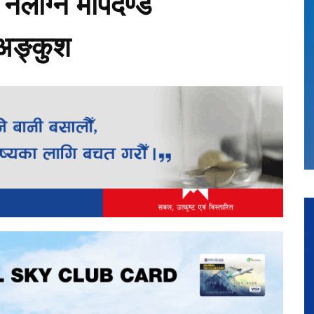
 नलाग्ने मापदण्ड
े अङ्कुश