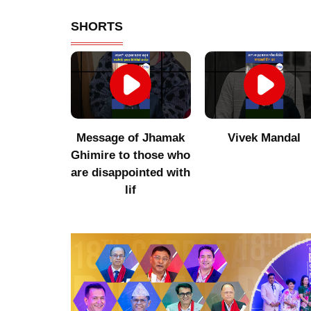
SHORTS
umor to
Message of Jhamak
Vivek Mandal
 Niraula
Ghimire to those who
are disappointed with
lif