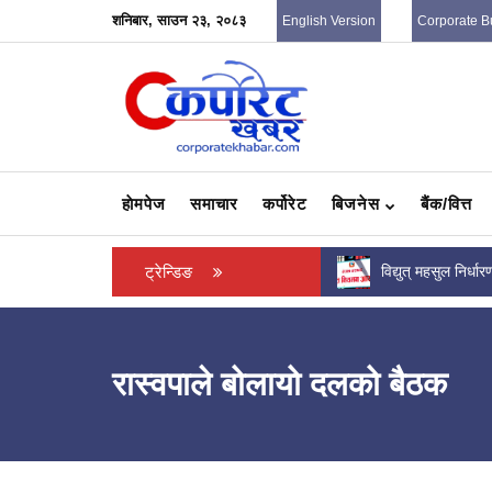
शनिबार, साउन २३, २०८३
English Version
Corporate B
हाेमपेज
समाचार
कर्पोरेट
बिजनेस
बैंक/वित्त
करदाता प्रोत्साहन कार्यक्रममा विजेता बनेका दुई जना
ट्रेन्डिङ
विद्युत् महसुल निर्धा
उपभोक्तालाई अर्थमन्त्री वाग्लेको...
वर्षमा दर पुनरवलोक
रास्वपाले बोलायो दलको बैठक