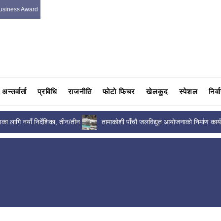
usiness Award
अन्तर्वार्ता
प्रविधि
राजनीति
फोटो फिचर
खेलकुद
स्पेशल
निर्
रणका लागि नयाँ निर्देशिका, तीन/तीन
तामाकोशी पाँचौं जलविद्युत आयोजनाको निर्माण कार्य
न
सन्तोषजनक, भौतिक प्रगति कति...