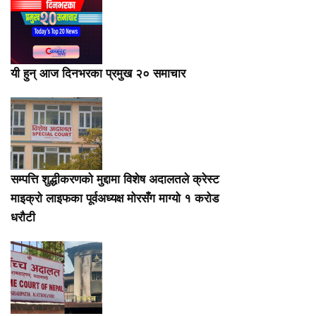
यी हुन् आज दिनभरका प्रमुख २० समाचार
सम्पत्ति शुद्धीकरणको मुद्दामा विशेष अदालतले क्रेस्ट
माइक्रो लाइफका पूर्वअध्यक्ष मोरसँग माग्यो १ करोड
धरौटी