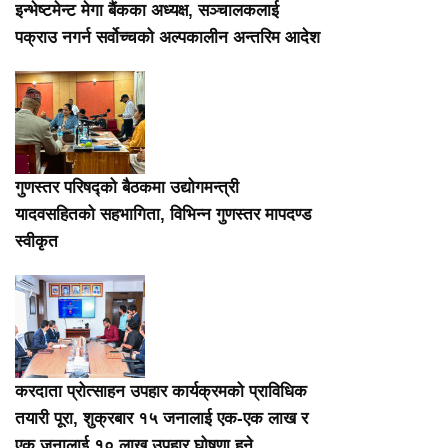
इन्भेष्टमेन्ट मेगा बैंकका अध्यक्ष, सञ्चालकलाई
पक्राउ नगर्न सर्वोच्चको अल्पकालीन अन्तरिम आदेश
गुणस्तर परिषद्को बैठकमा उद्योगमन्त्री
यादवसहितको सहभागिता, विभिन्न गुणस्तर मापदण्ड
स्वीकृत
करदाता प्रोत्साहन उपहार कार्यक्रमको प्राविधिक
तयारी पूरा, शुक्रबार १५ जनालाई एक-एक लाख र
एक जनालाई १० लाख उपहार घोषणा हुने