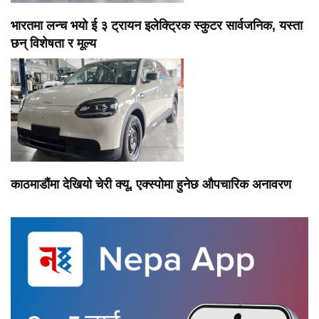
भारतमा लन्च भयो ई ३ ट्रायन इलेक्ट्रिक स्कुटर सार्वजनिक, यस्ता
छन् विशेषता र मूल्य
काठमाडौंमा देखियो चेरी क्यू, एक्स्पोमा हुनेछ औपचारिक अनावरण