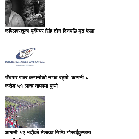
कपिलवस्तुका पूर्वमेयर सिंह तीन दिनपछि मृत फेला
पाँचथर पावर कम्पनीको नाफा बढ्यो, कम्पनी ८
करोड ५१ लाख नाफामा पुग्यो
आगामी १२ भदौको मेलाका निम्ति गोसाइँकुण्डमा