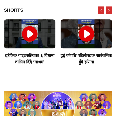
SHORTS
दुई वर्षपछि पहिलोपटक सार्वजनिक
विराटनगरका उद्योगी मुन्दडाको
हुँदै हसिना
घर र अफिसमा साढे ५ घण्टा
खानतलासी गर्दा