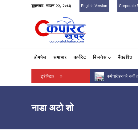
शुक्रबार, साउन २२, २०८३
English Version
Corporate 
हाेमपेज
समाचार
कर्पोरेट
बिजनेस
बैंक/वित्त
फी
कर्मचारीहरुको नयाँ तलबमान सार्वजनिक, कसकाे तलब
ट्रेन्डिङ
सात वाणि
कति ? (पत्रसहित)
कमाए ?
नाडा अटो शो