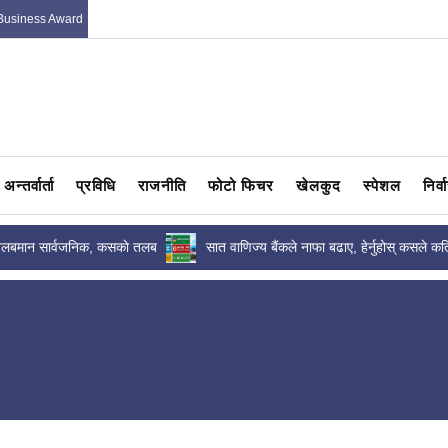
Business Award
अन्तर्वार्ता
प्रविधि
राजनीति
फोटो फिचर
खेलकुद
स्पेशल
निर्
ज्य बैंकले नाफा बढाए, हेर्नुहोस् कसले कति
एशियाडमा नेपालले २२ खेलमा भाग लि
सहभागी हुँदै