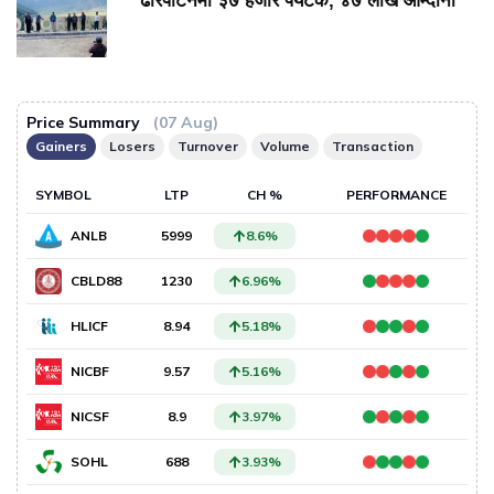
ढोरपाटनमा ३७ हजार पर्यटक, ४७ लाख आम्दानी