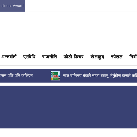
usiness Award
अन्तर्वार्ता
प्रविधि
राजनीति
फोटो फिचर
खेलकुद
स्पेशल
निर्
नाफा बढाए, हेर्नुहोस् कसले कति
कर्मचारीहरुको नयाँ तलबमान सार्वजनिक, कसकाे 
कति ? (पत्रसहित)