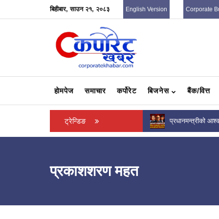
बिहीबार, साउन २१, २०८३
English Version
Corporate B
हाेमपेज
समाचार
कर्पोरेट
बिजनेस
बैंक/वित्त
प्रधानमन्त्रीको आश्वासन पछि पनि फर्किएन
ट्रेन्डिङ
सात वाणिज्य बैंकले 
व्यवसायीको मनोबल : धरपकडको त्रासमा...
कमाए ?
प्रकाशशरण महत