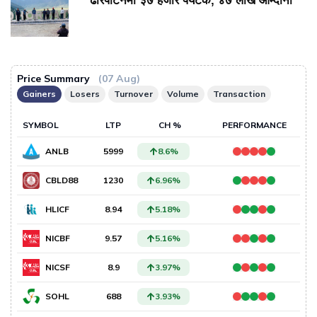
ढोरपाटनमा ३७ हजार पर्यटक, ४७ लाख आम्दानी