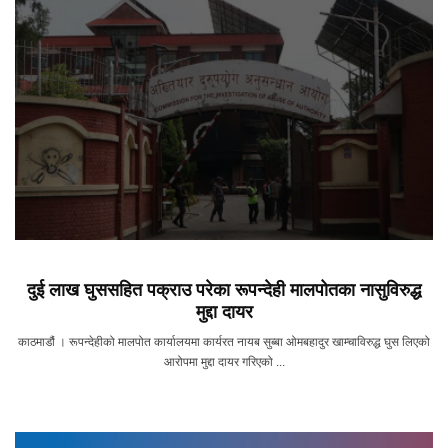
दुई लाख घुससहित पक्राउ परेका रूपन्देही मालपोतका नासुविरुद्ध
मुद्दा दायर
काठमाडौं । रूपन्देहीको मालपोत कार्यालयमा कार्यरत नायब सुब्बा ओमबहादुर खाम्चाविरुद्ध घुस लिएको
आरोपमा मुद्दा दायर गरिएको ...