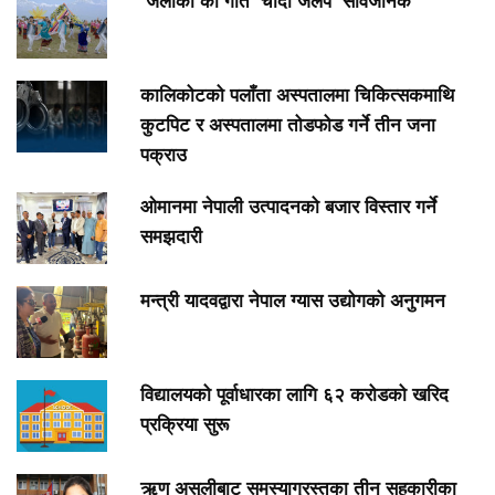
‘जलाकी’को गीत ‘चाँदी जलप’ सार्वजनिक
कालिकोटको पलाँता अस्पतालमा चिकित्सकमाथि
कुटपिट र अस्पतालमा तोडफोड गर्ने तीन जना
पक्राउ
ओमानमा नेपाली उत्पादनको बजार विस्तार गर्ने
समझदारी
मन्त्री यादवद्वारा नेपाल ग्यास उद्योगको अनुगमन
विद्यालयको पूर्वाधारका लागि ६२ करोडको खरिद
प्रक्रिया सुरू
ऋण असुलीबाट समस्याग्रस्तका तीन सहकारीका