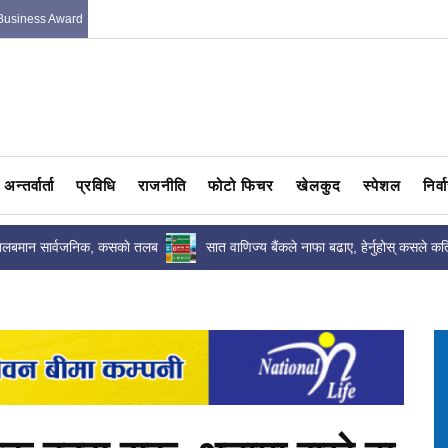
Business Award
अन्तर्वार्ता
प्रविधि
राजनीति
फोटो फिचर
खेलकुद
स्पेशल
निर्
ँ तलबमान सार्वजनिक, कसकाे तलब
सात वाणिज्य बैंकले नाफा बढाए, हेर्नुहोस् कसले कत
कमाए ?