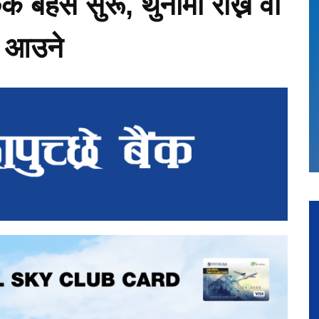
 बहस सुरू, थुनामा राख्ने वा
श आउने