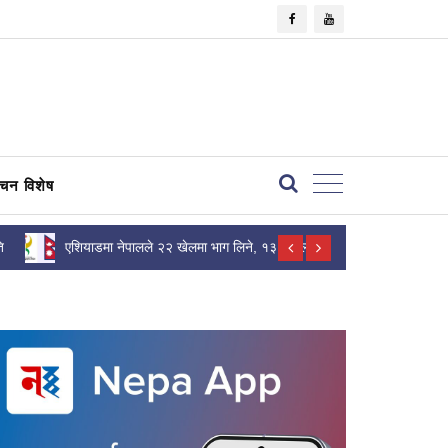
×
वाचन विशेष
ि
एशियाडमा नेपालले २२ खेलमा भाग लिने, १३६ खेलाडी
बीवाईडीले भारत
सहभागी हुँदै
सार्वजनिक गर्दै