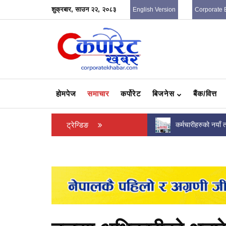
शुक्रबार, साउन २२, २०८३
English Version
Corporate 
हाेमपेज
समाचार
कर्पोरेट
बिजनेस
बैंक/वित्त
सुन–चाँदीको मूल्य ह्वात्तै बढ्यो, कतिमा हुँदैछ कारोबार ?
ट्रेन्डिङ
कर्मचारीहरुको नया
कति ? (पत्रसहित)