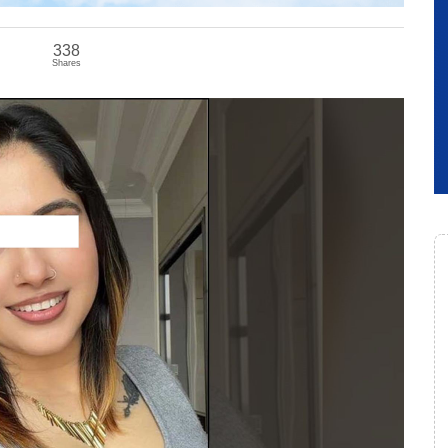
338
Shares