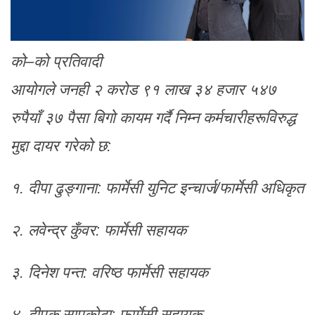
को–को प्रतिवादी
आयोगले जनही २ करोड ९१ लाख ३४ हजार ५४७
रुपैयाँ ३७ पैसा बिगो कायम गर्दै निम्न कर्मचारीहरूविरुद्ध
मुद्दा दायर गरेको छ:
१. दीपा ढुङ्गाना: फार्मेसी युनिट इन्चार्ज/फार्मेसी अधिकृत
२. लवेन्द्र कुँवर: फार्मेसी सहायक
३. दिनेश पन्त: वरिष्ठ फार्मेसी सहायक
४. दीपक सापकोटा: फार्मेसी सहायक