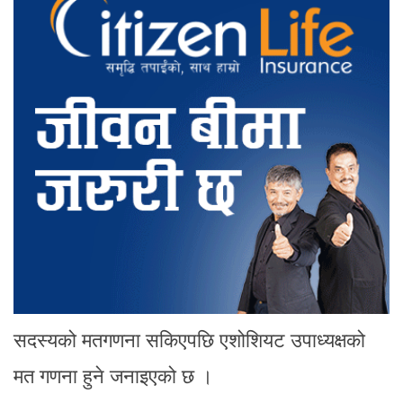
सदस्यको मतगणना सकिएपछि एशोशियट उपाध्यक्षको
मत गणना हुने जनाइएको छ ।