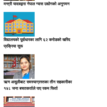
मन्त्री यादवद्वारा नेपाल ग्यास उद्योगको अनुगमन
विद्यालयको पूर्वाधारका लागि ६२ करोडको खरिद
प्रक्रिया सुरू
ऋण असुलीबाट समस्याग्रस्तका तीन सहकारीका
१४८ जना बचतकर्ताले पाए रकम फिर्ता