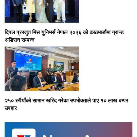
दिपल प्रस्तुत मिस युनिभर्स नेपाल २०२६ को काठमाडौंमा ग्रान्ड
अडिसन सम्पन्न
२५० रुपैयाँको सामान खरिद गरेका उपभोक्ताले पाए १० लाख बम्पर
उपहार