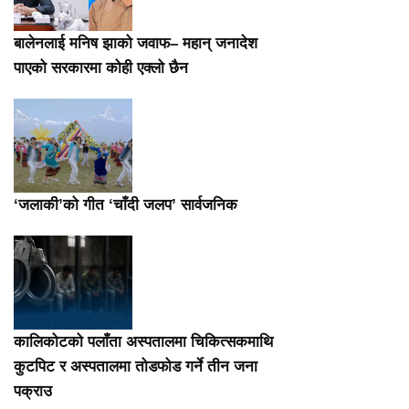
बालेनलाई मनिष झाको जवाफ– महान् जनादेश
पाएको सरकारमा कोही एक्लो छैन
‘जलाकी’को गीत ‘चाँदी जलप’ सार्वजनिक
कालिकोटको पलाँता अस्पतालमा चिकित्सकमाथि
कुटपिट र अस्पतालमा तोडफोड गर्ने तीन जना
पक्राउ