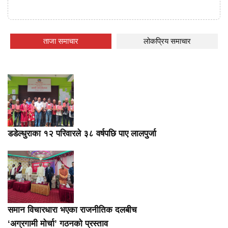
ताजा समाचार
लोकप्रिय समाचार
डडेल्धुराका १२ परिवारले ३८ वर्षपछि पाए लालपुर्जा
समान विचारधारा भएका राजनीतिक दलबीच
‘अग्रगामी मोर्चा’ गठनको प्रस्ताव