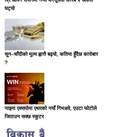
प्रि ओपन सेसनमा नेप्से परिसूचक करिब २ अंकले
घट्यो
सुन–चाँदीको मूल्य ह्वात्तै बढ्यो, कतिमा हुँदैछ कारोबार
?
नाइमा एक्सपोमा एथरको नयाँ गिभअवे, एउटा फोटोले
जिताउन सक्छ स्कुटर