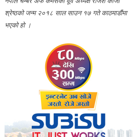
नेपाल चेम्बर अफ कमर्सका वूर्व अध्यक्ष राजेश काजी
श्रेष्ठको जन्म २०१८ साल साउन १७ गते काठमाडौंमा
भएको हो ।