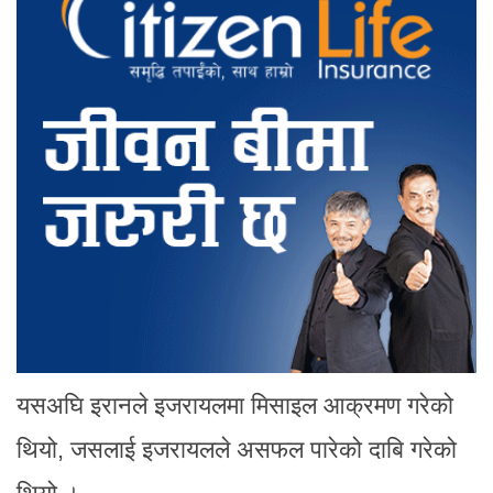
यसअघि इरानले इजरायलमा मिसाइल आक्रमण गरेको
थियो, जसलाई इजरायलले असफल पारेको दाबि गरेको