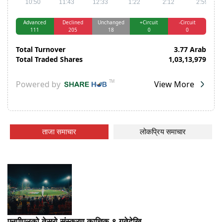
ताजा समाचार
लोकप्रिय समाचार
एनपीएलको तेस्रो संस्करण कात्तिक ९ गतेदेखि