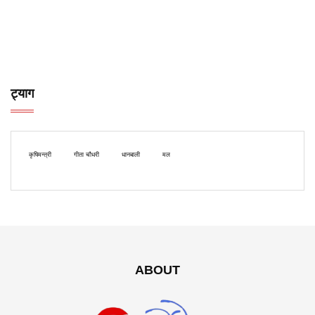
ट्याग
कृषिमन्त्री
गीता चौधरी
धानबाली
मल
ABOUT