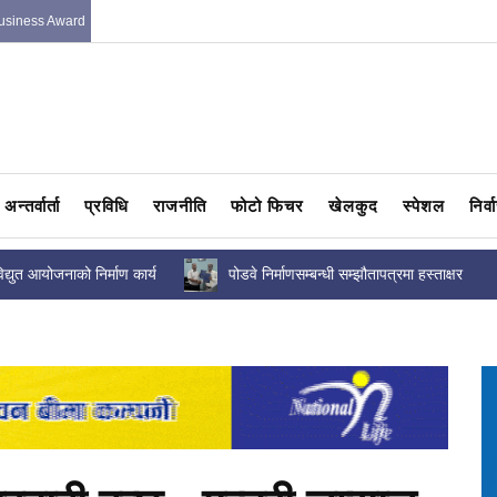
usiness Award
अन्तर्वार्ता
प्रविधि
राजनीति
फोटो फिचर
खेलकुद
स्पेशल
निर्
द्युत आयोजनाको निर्माण कार्य
पोडवे निर्माणसम्बन्धी सम्झौतापत्रमा हस्ताक्षर
प्रगति कति...