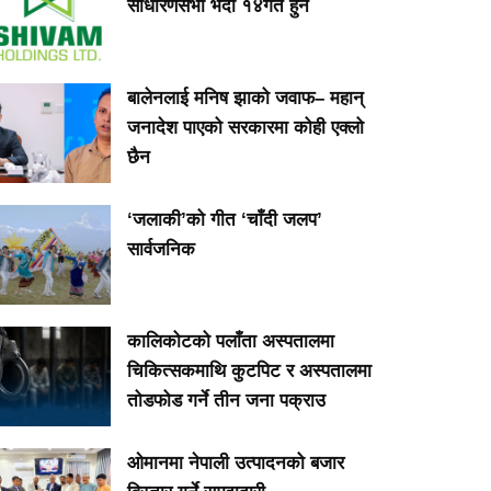
साधारणसभा भदौ १४गते हुने
बालेनलाई मनिष झाको जवाफ– महान्
जनादेश पाएको सरकारमा कोही एक्लो
छैन
‘जलाकी’को गीत ‘चाँदी जलप’
सार्वजनिक
कालिकोटको पलाँता अस्पतालमा
चिकित्सकमाथि कुटपिट र अस्पतालमा
तोडफोड गर्ने तीन जना पक्राउ
ओमानमा नेपाली उत्पादनको बजार