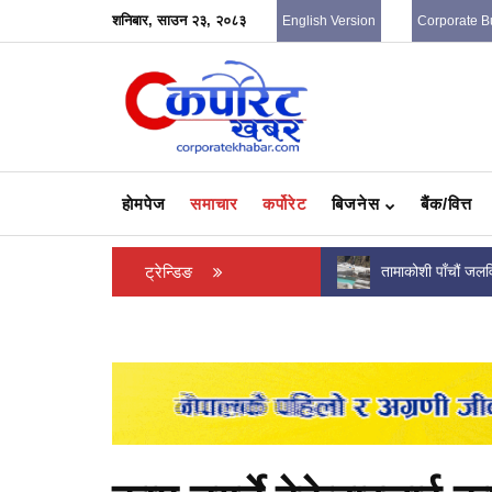
शनिबार, साउन २३, २०८३
English Version
Corporate B
हाेमपेज
समाचार
कर्पोरेट
बिजनेस
बैंक/वित्त
करदाता प्रोत्साहन कार्यक्रममा विजेता बनेका दुई जना
ट्रेन्डिङ
तामाकोशी पाँचौं जलवि
उपभोक्तालाई अर्थमन्त्री वाग्लेको...
सन्तोषजनक, भौतिक 