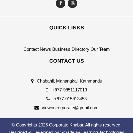
QUICK LINKS
Contact
News
Business Directory
Our Team
CONTACT US
Chabahil, Mahangkal, Kathmandu
+977-9851117013
+977-015913453
viewoncorporate@gmail.com
© Copyrights 2026 Corporate Khabar. All rights reserved.
Designed & Developed by
Smartway Learning Technologies