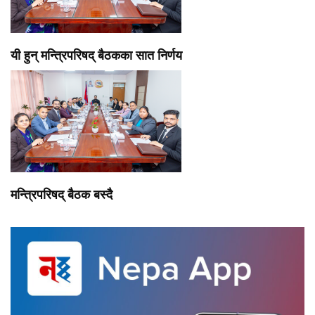
यी हुन् मन्त्रिपरिषद् बैठकका सात निर्णय
मन्त्रिपरिषद् बैठक बस्दै