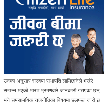
उनका अनुसार रास्वपा सभापति लामिछानेले भर्खरै
सम्पन्न भएको भारत भ्रमणबारे जानकारी गराएका छन्
भने समसामयिक राजनीतिका बिषयमा छलफल जारी छ