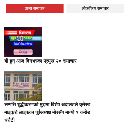
ताजा समाचार
लोकप्रिय समाचार
यी हुन् आज दिनभरका प्रमुख २० समाचार
सम्पत्ति शुद्धीकरणको मुद्दामा विशेष अदालतले क्रेस्ट
माइक्रो लाइफका पूर्वअध्यक्ष मोरसँग माग्यो १ करोड
धरौटी