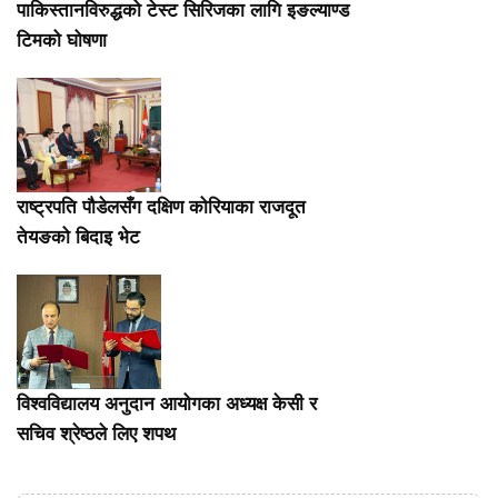
पाकिस्तानविरुद्धको टेस्ट सिरिजका लागि इङल्याण्ड
टिमको घोषणा
राष्ट्रपति पौडेलसँग दक्षिण कोरियाका राजदूत
तेयङको बिदाइ भेट
विश्वविद्यालय अनुदान आयोगका अध्यक्ष केसी र
सचिव श्रेष्ठले लिए शपथ