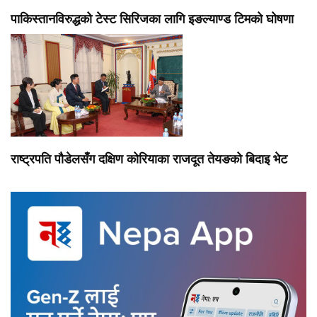
पाकिस्तानविरुद्धको टेस्ट सिरिजका लागि इङल्याण्ड टिमको घोषणा
राष्ट्रपति पौडेलसँग दक्षिण कोरियाका राजदूत तेयङको बिदाइ भेट