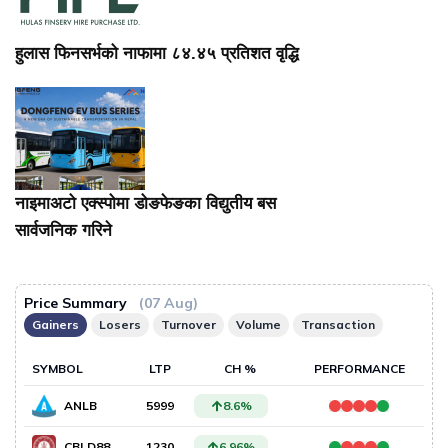
हुलास फिनसर्भको नाफामा ८४.४५ प्रतिशत वृद्धि
नाइमाअटो एक्स्पोमा डोङफेङका विद्युतीय बस
सार्वजनिक गरिने