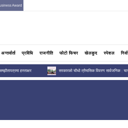
usiness Award
अन्तर्वार्ता
प्रविधि
राजनीति
फोटो फिचर
खेलकुद
स्पेशल
निर्
ासिक विवरण सार्वजनिक : चार
उधारो असुलीसम्बन्धी कानुन ल्याउन निजी क्षेत्रला
द्का ३८४...
एकजुट हुन सन्तोष पाण्डेको...