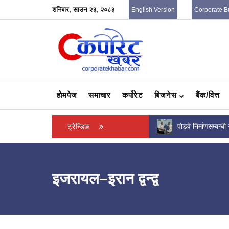
शनिबार, साउन २३, २०८३
English Version
Corporate B
हाेमपेज
समाचार
कर्पोरेट
बिजनेस
बैंक/वित्त
पोडवे निर्माणसम्बन्धी सम्झौतापत्रमा हस्ताक्षर
ट्रेन्डिङ
सरकारको चौथो त्रैम
महिनामा मन्त्रिपरिष
इजरायल–इरान द्वन्द्व