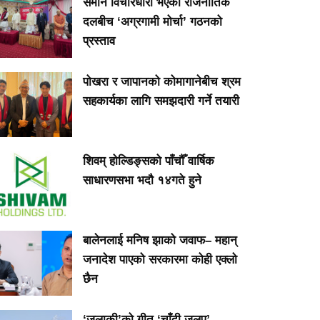
समान विचारधारा भएका राजनीतिक
दलबीच ‘अग्रगामी मोर्चा’ गठनको
प्रस्ताव
पोखरा र जापानको कोमागानेबीच श्रम
सहकार्यका लागि समझदारी गर्ने तयारी
शिवम् होल्डिङ्सको पाँचौँ वार्षिक
साधारणसभा भदौ १४गते हुने
बालेनलाई मनिष झाको जवाफ– महान्
जनादेश पाएको सरकारमा कोही एक्लो
छैन
‘जलाकी’को गीत ‘चाँदी जलप’