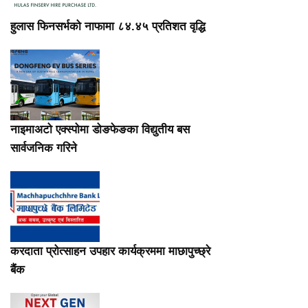
हुलास फिनसर्भको नाफामा ८४.४५ प्रतिशत वृद्धि
नाइमाअटो एक्स्पोमा डोङफेङका विद्युतीय बस
सार्वजनिक गरिने
करदाता प्रोत्साहन उपहार कार्यक्रममा माछापुच्छ्रे
बैंक