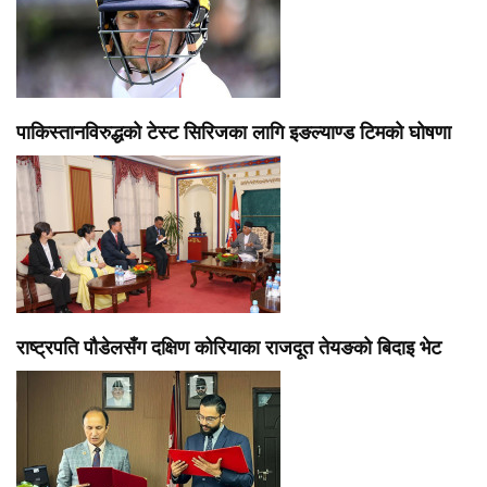
पाकिस्तानविरुद्धको टेस्ट सिरिजका लागि इङल्याण्ड टिमको घोषणा
राष्ट्रपति पौडेलसँग दक्षिण कोरियाका राजदूत तेयङको बिदाइ भेट