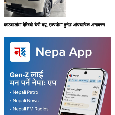
काठमाडौंमा देखियो चेरी क्यू, एक्स्पोमा हुनेछ औपचारिक अनावरण