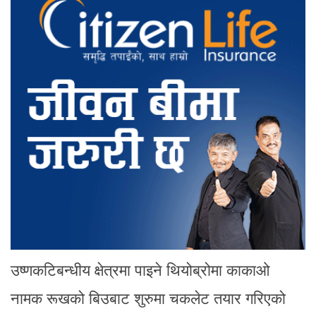
उष्णकटिबन्धीय क्षेत्रमा पाइने थियोब्रोमा काकाओ
नामक रूखको बिउबाट शुरुमा चकलेट तयार गरिएको