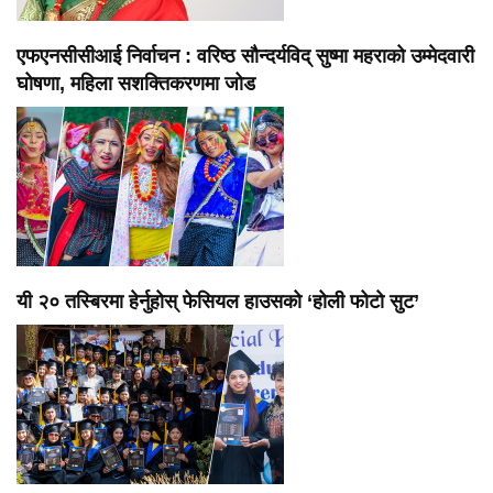
एफएनसीसीआई निर्वाचन : वरिष्ठ सौन्दर्यविद् सुष्मा महराको उम्मेदवारी
घोषणा, महिला सशक्तिकरणमा जोड
यी २० तस्बिरमा हेर्नुहोस् फेसियल हाउसको ‘होली फोटो सुट’