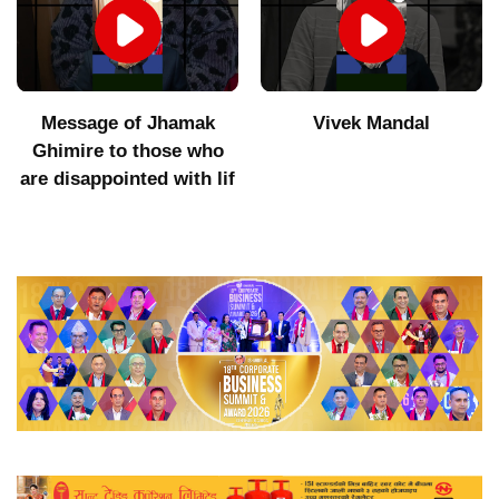
Vivek Mandal
Indigenous products did
not get value after
increasing imports of