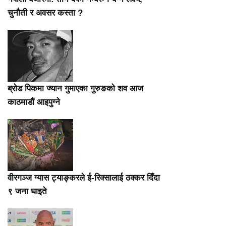
चुनौती र अवसर कस्ता ?
ब्रोड पिकमा ज्यान गुमाएका गुरुङको शव आज
काठमाडौं आइपुग्ने
वीरगञ्ज ग्यास ट्याङ्करले ई-रिक्सालाई ठक्कर दिँदा
९ जना घाइते