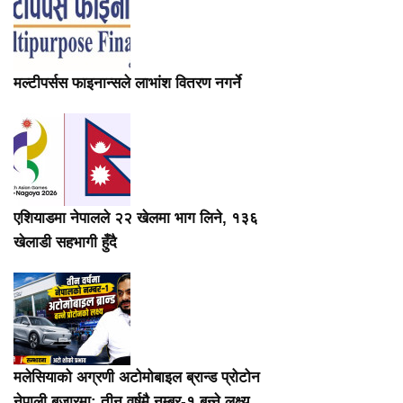
मल्टीपर्सस फाइनान्सले लाभांश वितरण नगर्ने
एशियाडमा नेपालले २२ खेलमा भाग लिने, १३६
खेलाडी सहभागी हुँदै
मलेसियाको अग्रणी अटोमोबाइल ब्रान्ड प्रोटोन
नेपाली बजारमा: तीन वर्षमै नम्बर-१ बन्ने लक्ष्य,