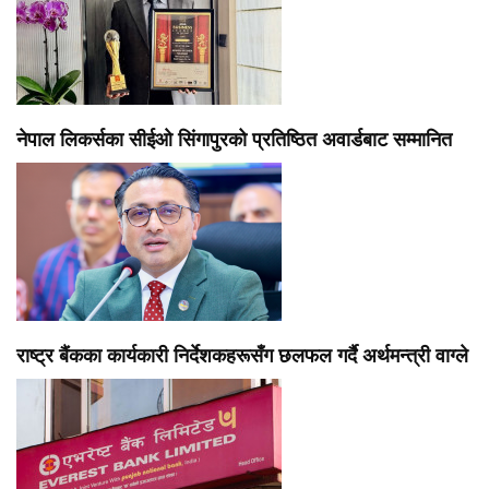
नेपाल लिकर्सका सीईओ सिंगापुरको प्रतिष्ठित अवार्डबाट सम्मानित
राष्ट्र बैंकका कार्यकारी निर्देशकहरूसँग छलफल गर्दै अर्थमन्त्री वाग्ले