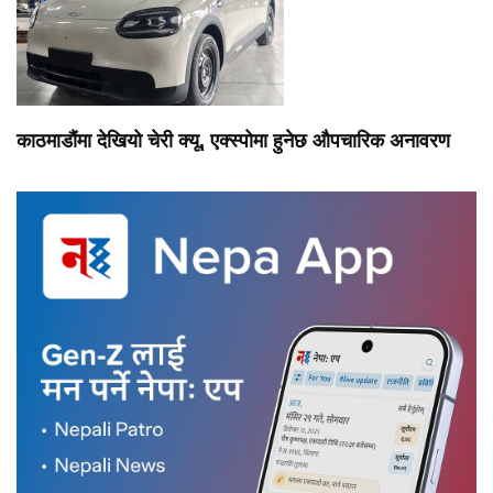
काठमाडौंमा देखियो चेरी क्यू, एक्स्पोमा हुनेछ औपचारिक अनावरण