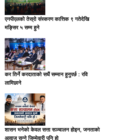
एनपीएलको तेस्रो संस्करण कात्तिक ९ गतेदेखि
मङ्सिर ५ सम्म हुने
कर तिर्ने करदाताको सधैं सम्मान हुनुपर्छ : रवि
लामिछाने
शासन भनेको केवल सत्ता सञ्चालन होइन, जनताको
आवाज सुन्ने जिम्मेवारी पनि हो