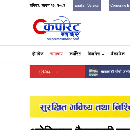
शनिबार, साउन २३, २०८३
English Version
Corporate B
हाेमपेज
समाचार
कर्पोरेट
बिजनेस
बैंक/वित्त
तामाकोशी पाँचौं जलविद्युत आयोजनाको निर्माण कार्य
ट्रेन्डिङ
पोडवे निर्माणसम्बन्धी
सन्तोषजनक, भौतिक प्रगति कति...