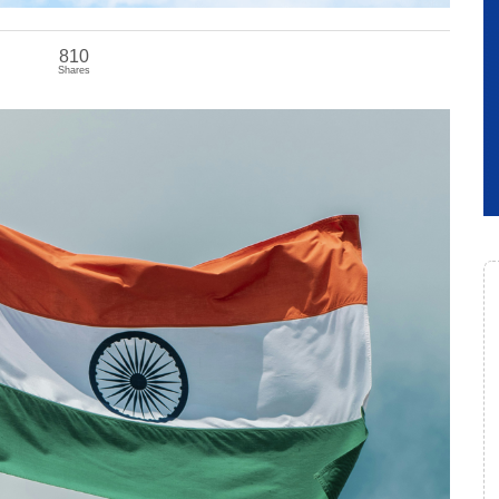
810
Shares