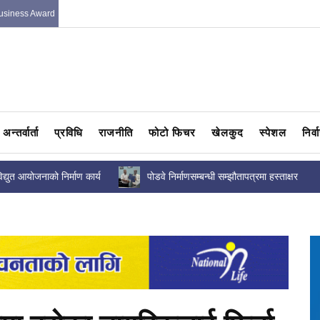
usiness Award
अन्तर्वार्ता
प्रविधि
राजनीति
फोटो फिचर
खेलकुद
स्पेशल
निर्
 सम्झौतापत्रमा हस्ताक्षर
उधारो असुलीसम्बन्धी कानुन ल्याउन निजी क्षेत्रला
एकजुट हुन सन्तोष पाण्डेको...