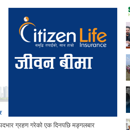
्पले पदभार ग्रहण गरेको एक दिनपछि मङ्गलबार