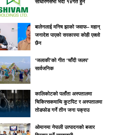
साधारणसभा भदौ १४गते हुने
बालेनलाई मनिष झाको जवाफ– महान्
जनादेश पाएको सरकारमा कोही एक्लो
छैन
‘जलाकी’को गीत ‘चाँदी जलप’
सार्वजनिक
कालिकोटको पलाँता अस्पतालमा
चिकित्सकमाथि कुटपिट र अस्पतालमा
तोडफोड गर्ने तीन जना पक्राउ
ओमानमा नेपाली उत्पादनको बजार