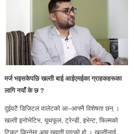
मर्ज भइसकेपछि खल्ती बाई आईएमईका ग्राहकहरूका
लागि नयाँ के छ ?
दुईवटै डिजिटल वालेटको आ–आफ्नै विशेषता छन् ।
खल्ती इनोभेटिभ, युथफूल, ट्रेन्डी, इभेन्ट, फिल्मको
टिकट किन्नेमा अझ ख्याती पाएको हो । खल्तीलाई