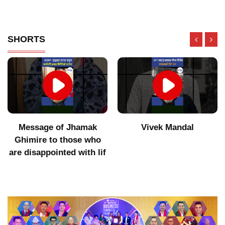
SHORTS
Vivek Mandal
Indigenous products did
not get value after
increasing imports of