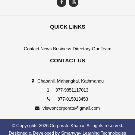
QUICK LINKS
Contact
News
Business Directory
Our Team
CONTACT US
Chabahil, Mahangkal, Kathmandu
+977-9851117013
+977-015913453
viewoncorporate@gmail.com
© Copyrights 2026 Corporate Khabar. All rights reserved.
Designed & Developed by
Smartway Learning Technologies