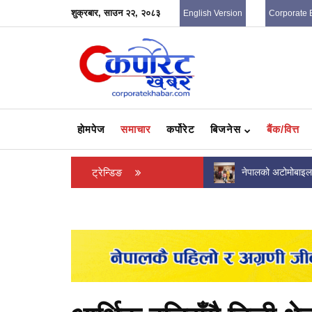
शुक्रबार, साउन २२, २०८३
English Version
Corporate 
हाेमपेज
समाचार
कर्पोरेट
बिजनेस
बैंक/वित्त
सात वाणिज्य बैंकले नाफा बढाए, हेर्नुहोस् कसले कति
ट्रेन्डिङ
नेपालको अटोमोबाइल 
कमाए ?
सुरक्षा, पूर्वाधार र भवि