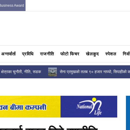
Business Award
अन्तर्वार्ता
प्रविधि
राजनीति
फोटो फिचर
खेलकुद
स्पेशल
निर्
क्षेत्रका चुनौती, नीति, सडक
सेना प्रमुखको तलब ९० हजार नाघ्यो, सिपाहीको 
ष्यबारे...
पुग्यो ?