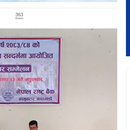
363
Shares