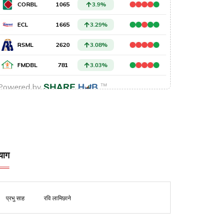
याग
प्रभु साह
रवि लामिछाने