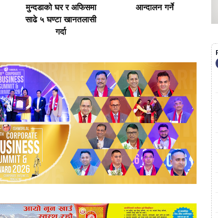
ा
आन्दालन गर्ने
|| Argentina || FIFA
स
ी
WORLD CUP 2026 ||
ब
Messi