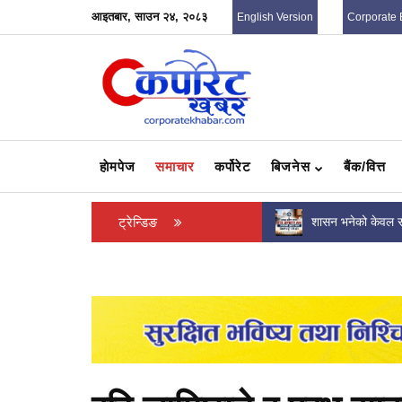
आइतबार, साउन २४, २०८३
English Version
Corporate 
हाेमपेज
समाचार
कर्पोरेट
बिजनेस
बैंक/वित्त
शासन भनेको केवल सत्ता सञ्चालन होइन, जनताको
ट्रेन्डिङ
देउवा स्वदेश फर्किने
आवाज सुन्ने जिम्मेवारी...
आउदै