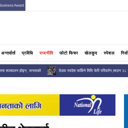
Business Award
अन्तर्वार्ता
प्रविधि
राजनीति
फोटो फिचर
खेलकुद
स्पेशल
निर्
 मिति फेरि परिवर्तन,साउन २८ गते
काठमाडौंमा ‘जमजम ब्रदर्स’ले थाले व्यवसाय