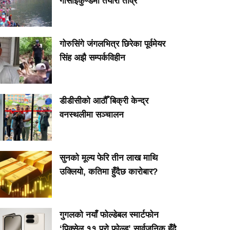
गोसाइँकुण्डमा तयारी तीव्र
गोरुसिंगे जंगलभित्र छिरेका पूर्वमेयर
सिंह अझै सम्पर्कविहीन
डीडीसीको आठौँ बिक्री केन्द्र
वनस्थलीमा सञ्चालन
सुनको मूल्य फेरि तीन लाख माथि
उक्लियो, कतिमा हुँदैछ कारोबार?
गुगलको नयाँ फोल्डेबल स्मार्टफोन
ब्रा झोला बोकेर होल्डिङ
Brain tumor to
इन्फ्लुएन्सर
‘पिक्सेल ११ प्रो फोल्ड’ सार्वजनिक हुँदै