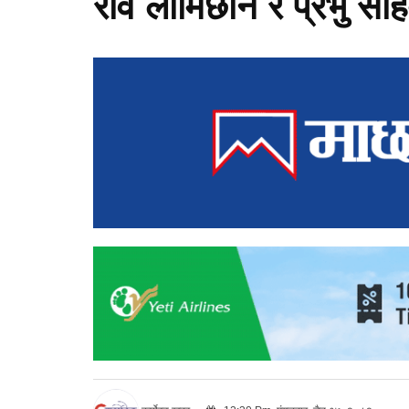
रवि लामिछाने र प्रभु साह