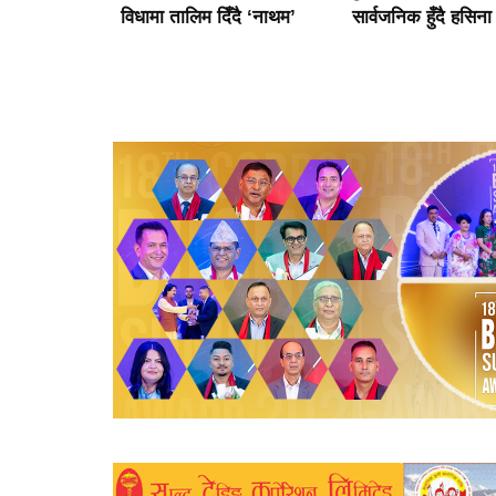
दिँदै ‘नाथम’
सार्वजनिक हुँदै हसिना
मुन्दडाको घर र अफिसम
साढे ५ घण्टा खानतलास
गर्दा