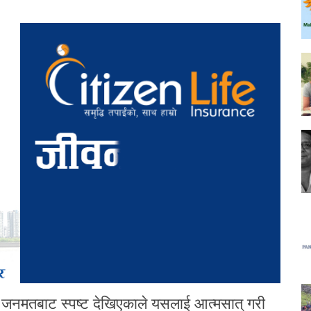
ो जनमतबाट स्पष्ट देखिएकाले यसलाई आत्मसात् गरी