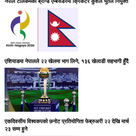
नेपाल टेलिकमको ब्रान्ड एम्बेसडरमा क्रिकेटर कुशल भुर्तेल नियुक्त
एशियाडमा नेपालले २२ खेलमा भाग लिने, १३६ खेलाडी सहभागी हुँदै
एकदिवसीय विश्वकपको छनोट प्रतियोगिता फेब्रुअरी २२ देखि मार्च
२३ सम्म हुने