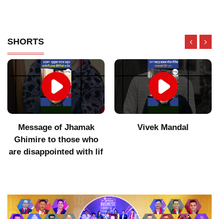
SHORTS
Vivek Mandal
Indigenous products did
not get value after
increasing imports of