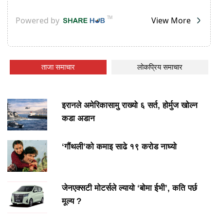
ताजा समाचार
लोकप्रिय समाचार
इरानले अमेरिकासामु राख्यो ६ सर्त, होर्मुज खोल्न
कडा अडान
‘गौंथली’को कमाइ साढे १९ करोड नाघ्यो
जेनएक्सटी मोटर्सले ल्यायो ‘बोमा ईभी’, कति पर्छ
मूल्य ?