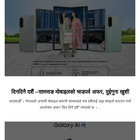
दिनदिनै दशैं –सामसङ मोबाइलको चाडपर्व अफर, दुईगुना खुशी
काठमाडौँ । नेपालको अग्रणी मोबाइल कम्पनी सामसङले यस दशैंलाई अझ रमाइलो बनाउन नयाँ
उपभोक्ता अफर “दिन दिनै दशैं” ल्याएको छ ।...