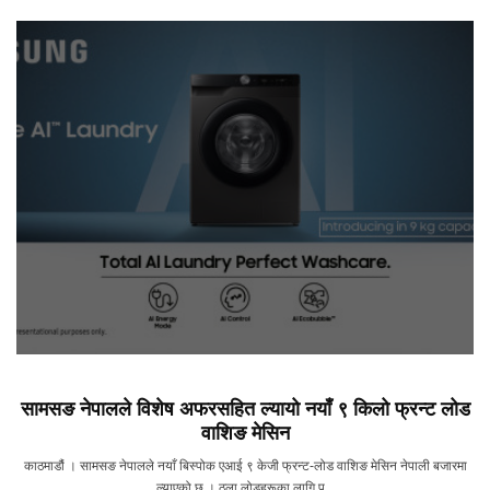
सामसङ नेपालले विशेष अफरसहित ल्यायो नयाँ ९ किलो फ्रन्ट लोड
वाशिङ मेसिन
काठमाडौं । सामसङ नेपालले नयाँ बिस्पोक एआई ९ केजी फ्रन्ट-लोड वाशिङ मेसिन नेपाली बजारमा
ल्याएको छ । ठूला लोडहरूका लागि पू...