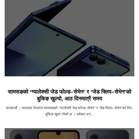
सामसङको ‘ग्यालेक्सी जेड फोल्ड–सेभेन’ र ‘जेड फ्लिप–सेभेन’को
बुकिङ खुल्यो, आठ दिनमात्रै समय
काठमाडौं । सामसङ नेपालले सामसङको ‘ग्यालेक्सी जेड फोल्ड–सेभेन’ र ‘जेड फ्लिप–सेभेन’को प्रि–
बुकिङ खुला गरेको छ । ग्लोबल अन...