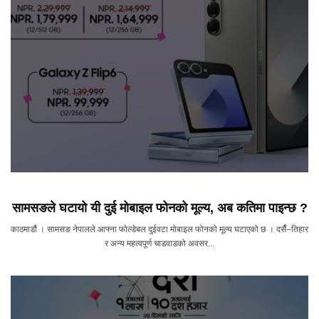
सामसङले घटायो यी दुई मोबाइल फोनको मूल्य, अब कतिमा पाइन्छ ?
काठमाडौं । सामसङ नेपालले आफ्ना फोल्डेबल दुईवटा मोबाइल फोनको मूल्य घटाएको छ । दसैँ–तिहार
र अन्य महत्वपूर्ण चाडवाडको अवसर...