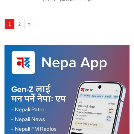
1
2
»