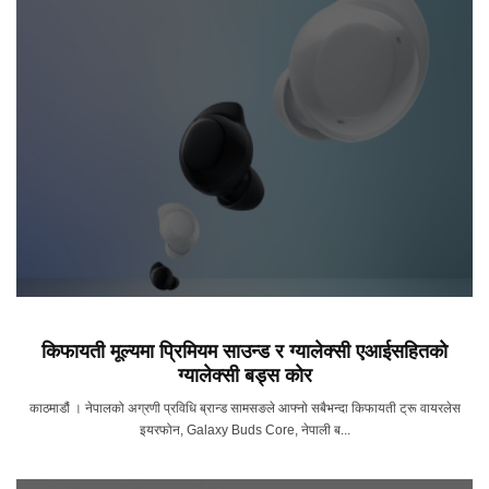
किफायती मूल्यमा प्रिमियम साउन्ड र ग्यालेक्सी एआईसहितकाे
ग्यालेक्सी बड्स काेर
काठमाडौं । नेपालको अग्रणी प्रविधि ब्रान्ड सामसङले आफ्नो सबैभन्दा किफायती ट्रू वायरलेस
इयरफोन, Galaxy Buds Core, नेपाली ब...