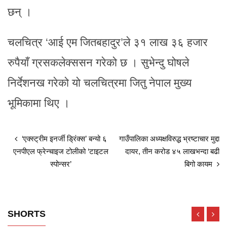
छन् ।
चलचित्र ‘आई एम जितबहादुर’ले ३१ लाख ३६ हजार
रुपैयाँ ग्रसकलेक्ससन गरेको छ । सुभेन्दु घोषले
निर्देशनख गरेको यो चलचित्रमा जितु नेपाल मुख्य
भूमिकामा थिए ।
‘एक्स्ट्रीम इनर्जी ड्रिंक्स’ बन्यो ६
गाउँपालिका अध्यक्षविरुद्ध भ्रष्टाचार मुद्दा
एनपीएल फ्रेन्चाइज टोलीको ‘टाइटल
दायर, तीन करोड ४५ लाखभन्दा बढी
स्पोन्सर’
बिगो कायम
SHORTS