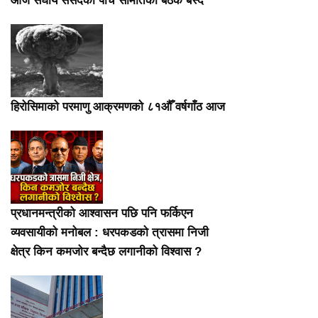
आज संघीय संसदका पाँच समितिको बैठक बस्दै
हिरोसिमाको परमाणु आक्रमणको ८१औँ वर्षगाँठ आज
प्रधानमन्त्रीको आश्वासन पछि पनि फर्किएन
व्यवसायीको मनोबल : धरपकडको त्रासमा निजी
क्षेत्र किन कमजोर बन्दैछ लगानीको विश्वास ?