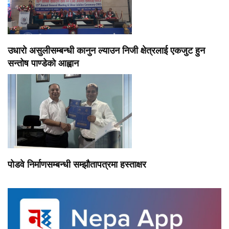
उधारो असुलीसम्बन्धी कानुन ल्याउन निजी क्षेत्रलाई एकजुट हुन
सन्तोष पाण्डेको आह्वान
पोडवे निर्माणसम्बन्धी सम्झौतापत्रमा हस्ताक्षर