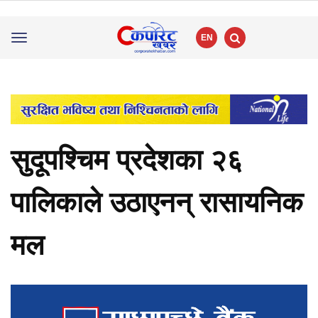
EN
Toggle
navigation
सुदूपश्चिम प्रदेशका २६
पालिकाले उठाएनन् रासायनिक
मल