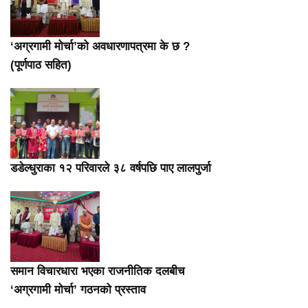
‘अग्रगामी मोर्चा’को अवधारणापत्रमा के छ ?
(पूर्णपाठ सहित)
डडेल्धुराका १२ परिवारले ३८ वर्षपछि पाए लालपुर्जा
समान विचारधारा भएका राजनीतिक दलबीच
‘अग्रगामी मोर्चा’ गठनको प्रस्ताव