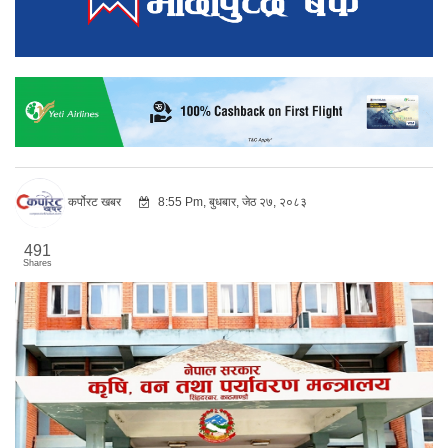
कर्पोरट खबर
8:55 Pm, बुधबार, जेठ २७, २०८३
491
Shares