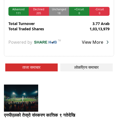
ताजा समाचार
लोकप्रिय समाचार
एनपीएलको तेस्रो संस्करण कात्तिक ९ गतेदेखि