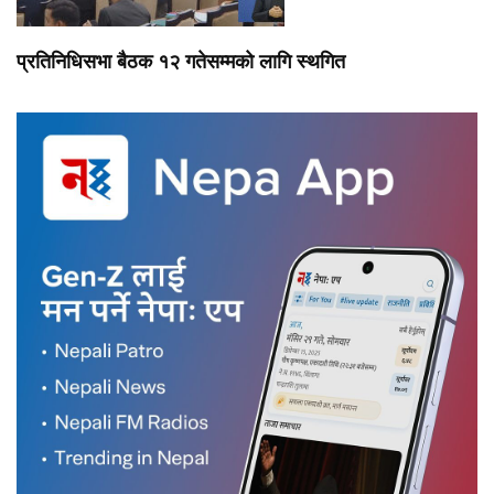
प्रतिनिधिसभा बैठक १२ गतेसम्मको लागि स्थगित